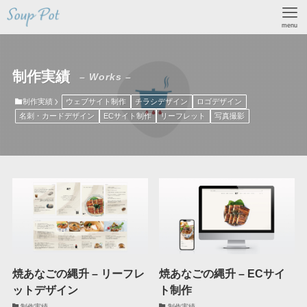
menu
制作実績
– Works –
制作実績
ウェブサイト制作
チラシデザイン
ロゴデザイン
名刺・カードデザイン
ECサイト制作
リーフレット
写真撮影
焼あなごの縄升 – リーフレ
焼あなごの縄升 – ECサイ
ットデザイン
ト制作
制作実績
制作実績